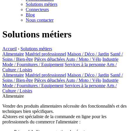
Solutions métiers
Connecteurs
Blog
Nous contacter
Solutions métiers
Accueil
›
Solutions métiers
Alimentaire
Matériel professionnel
Maison / Déco / Jardin
Santé /
Soins / Bien-être
Pièces détachées Auto / Moto / Vélo
Industrie
Mode / Fournitures / Equipement
Services à la personne
Arts /
Culture / Loisirs
Alimentaire
Matériel professionnel
Maison / Déco / Jardin
Santé /
Soins / Bien-être
Pièces détachées Auto / Moto / Vélo
Industrie
Mode / Fournitures / Equipement
Services à la personne
Arts /
Culture / Loisirs
Alimentaire
Vendre des produits alimentaires nécessite des fonctionnalités et des
techniques bien spécifiques.
42stores est spécialiste de la commande en ligne pour les
professionnels du commerce l'alimentaire :