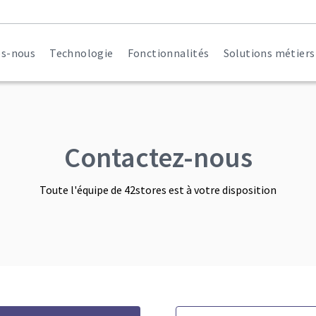
s-nous
Technologie
Fonctionnalités
Solutions métiers
Alimentaire
Matériel profess
Maison / Déco / 
Santé / Soins / B
Contactez-nous
Pièces détachées
Industrie
Toute l'équipe de 42stores est à votre disposition
Mode / Fournitu
Services à la pe
Arts / Culture / L