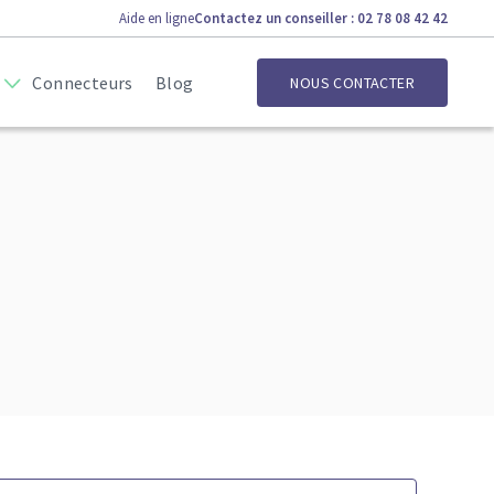
Aide en ligne
Contactez un conseiller : 02 78 08 42 42
Connecteurs
Blog
NOUS CONTACTER
ionnel
Jardin
ien-être
 Auto / Moto / Vélo
res / Equipement
rsonne
oisirs