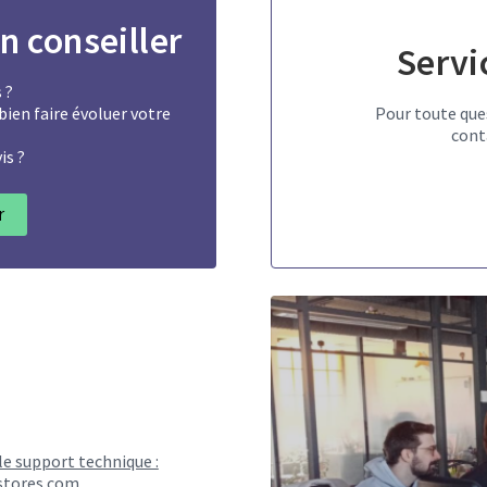
n conseiller
Servi
 ?
ien faire évoluer votre
Pour toute que
cont
is ?
r
le support technique :
tores.com