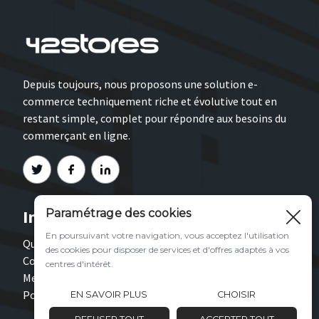
Depuis toujours, nous proposons une solution e-
commerce techniquement riche et évolutive tout en
restant simple, complet pour répondre aux besoins du
commerçant en ligne.
Informations
Paramétrage des cookies
En poursuivant votre navigation, vous acceptez l'utilisation
Qui sommes-nous ?
des cookies pour disposer de services et d'offres adaptés à vos
Contact
centres d'intérêt.
Mentions légales
Politique de confidentialité
EN SAVOIR PLUS
CHOISIR